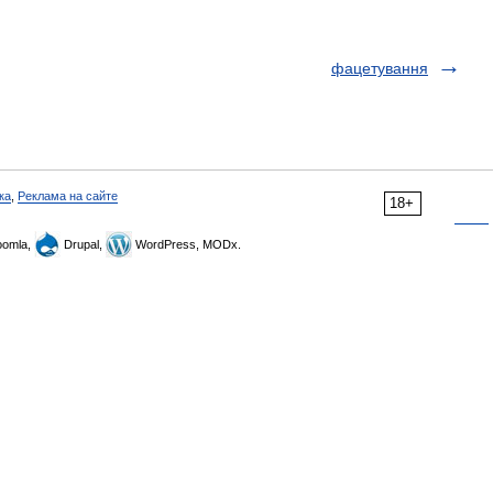
фацетування
ка
,
Реклама на сайте
18+
omla,
Drupal,
WordPress, MODx.