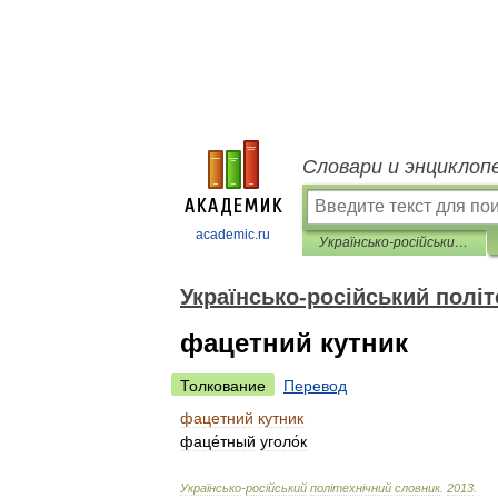
Словари и энциклоп
academic.ru
Українсько-російський політехнічний словник
Українсько-російський полі
фацетний кутник
Толкование
Перевод
фацетний
кутник
фаце́тный
уголо́к
Українсько
-
рос
і
йський
пол
і
техн
і
чний
словник
.
2013
.