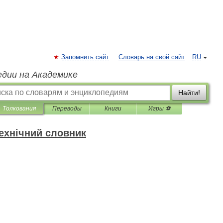
Запомнить сайт
Словарь на свой сайт
RU
едии на Академике
Найти!
Толкования
Переводы
Книги
Игры ⚽
технічний словник